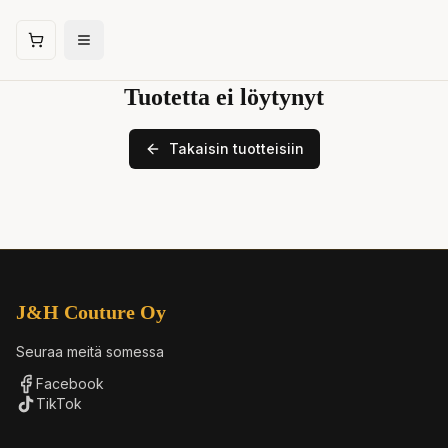
J&H Couture
Tuotetta ei löytynyt
Takaisin tuotteisiin
J&H Couture Oy
Seuraa meitä somessa
Facebook
TikTok