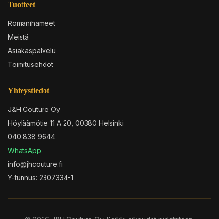
Tuotteet
Romanihameet
Meistä
Asiakaspalvelu
Toimitusehdot
Yhteystiedot
J&H Couture Oy
Höyläämötie 11 A 20, 00380 Helsinki
040 838 9644
WhatsApp
info@jhcouture.fi
Y-tunnus: 2307334-1